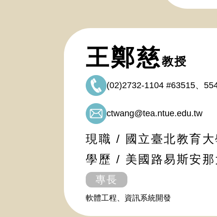
王鄭慈
教授
(02)2732-1104 #63515、55
ctwang@tea.ntue.edu.tw
現職 / 國立臺北教育
學歷 / 美國路易斯安
專長
軟體工程、資訊系統開發