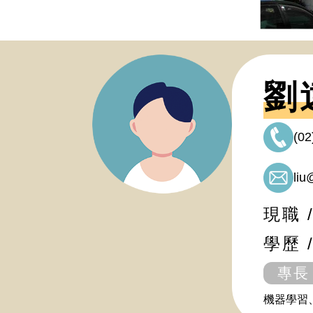
劉
(02
liu
現職
學歷 
專長
機器學習