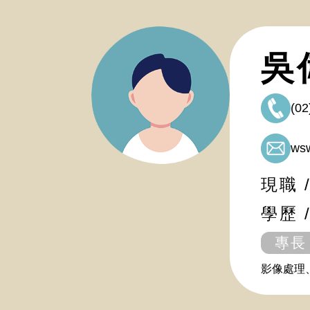
吳
(02
wsw
現職 
學歷 
專長
影像處理