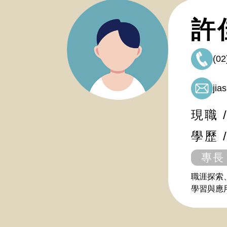
許
(02
jia
現職
學歷 
專長
職涯探索
學習與應