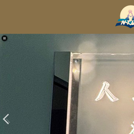
跳
到
主
要
內
容
區