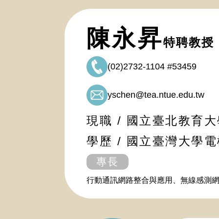
陳永昇
特聘教授
(02)2732-1104 #53459
yschen@tea.ntue.edu.tw
現職 / 國立臺北教育
學歷 / 國立臺灣大學
專長
行動通訊網路整合與應用、無線感測