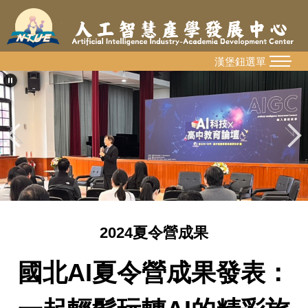
跳
到
主
要
漢堡鈕選單
MENU
內
容
區
2024夏令營成果
國北AI夏令營成果發表：