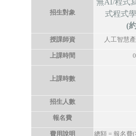
無AI/程
招生對象
式程式學
(
授課師資
人工智慧產
上課時間
0
上課時數
招生人數
報名費
費用說明
總額
=
報名費
(