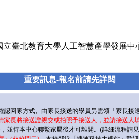
由國立臺北教育大學人工智慧產學發展中
重要訊息
-
報名前請先詳閱
確認回家方式。由家長接送的學員另需領「家長接
請家長將接送證親交或拍照予接送人，並請接送人
件，並待本中心聯繫家屬後才可離開。
(
詳細流程請
室」
(
非校門口
)
。本校鄰近「捷運科技大樓站」歡迎