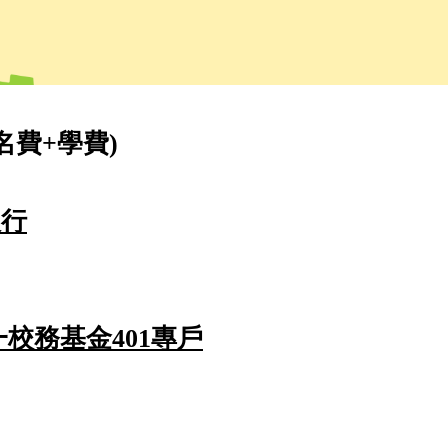
名費+學費)
銀行
校務基金401專戶