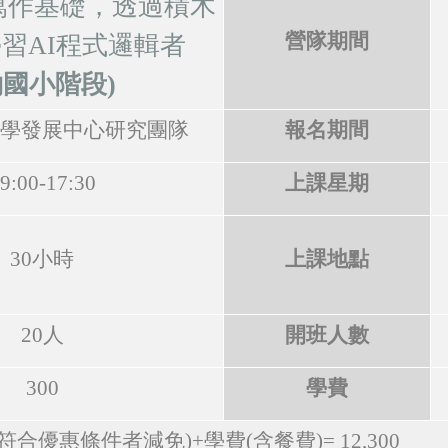
式寫作基礎，透過積木
營隊期間
習AI程式邏輯者
約國小階段)
學發展中心研究團隊
報名期間
9:00-17:30
上課星期
30
小時
上課地點
20
人
開班人數
300
學費
符合優惠條件者減免
)+
學費(含餐費)= 12,300