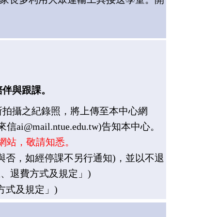
陪伴與跟課
。
所拍攝之紀錄照，將上傳至本中心網
來信
ai@mail.ntue.edu.tw
)
告知本中心。
網站，敬請知悉
。
與否，如經停課不另行通知
)
，並以不退
五、退費方式及規定」
)
方式及規定」
)