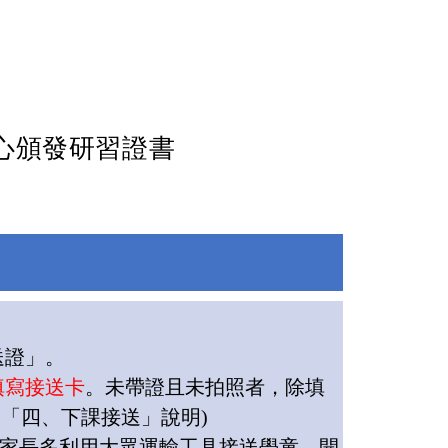
心頒發研習證書
送證」。
填寫
接送卡
。未帶證且未拍照者，除填
見「四、下課接送」說明
)
家長多利用大眾運輸工具接送學童。開