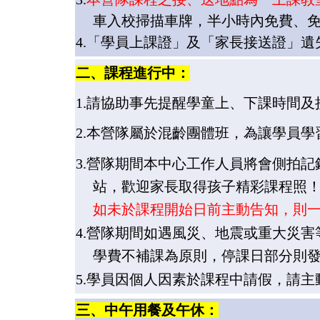
車入校掃描車牌，半小時內免費、
4.
「學員上課證」及「家長接送證」遺
二、課程進行中：
1.
請
協助事先提醒學童上、下課時間及
2.
本
營隊屬於混齡團體班，為讓學員學
3.
營
隊期間本中心工作人員將會側拍記
站，歡迎家長取得孩子精彩課程照
如未於課程開始日前主動告知，則
4.
營
隊期間如遇風災、地震或重大災害
學費不補課為原則，停課日部分則
5.
學員
因個人因素於課程中請假，請主
三、中午用餐及午休：