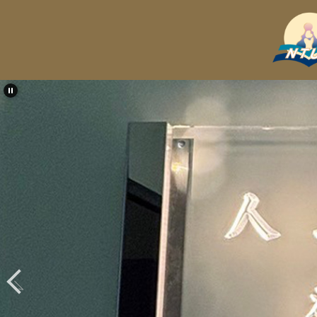
跳
到
主
要
內
容
區