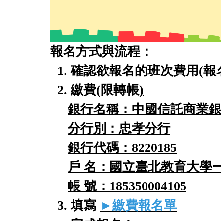
報名方式與流程：
1. 確認欲報名的班次費用(報
2. 繳費(
限轉帳
)
銀行名稱：中國信託商業
分行別：忠孝分行
銀行代碼：8220185
戶 名：國立臺北教育大學一
帳 號：185350004105
3. 填寫
►繳費報名單