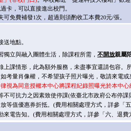
免過卡，可以直接進出校門。
失可免費補發
1
次，超過則須酌收工本費
20
元
/
張。
接送地點
。
習獨立與融入團體生活，除課程所需，
不開放
親屬
錄上課情形，此為額外服務，未盡事宜還請包容。
！如考量肖像權，不希望孩子照片曝光，敬請來電或
一律視為同意授權本中心將課程紀錄照曝光於本中心
等不可抗力之因素致使停課
(
依臺北市政府公布停課
發放等值優惠券折抵。
(
費用相關處理方式，詳參「
動來電告知。
(
費用相關處理方式，詳參「六、退費