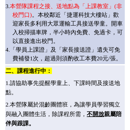
3.
本營隊課程之接、送地點為「上課教室」
(
非
校門口
)
。本校鄰近「捷運科技大樓站」歡
迎家長多利用大眾運輸工具接送學童。開車
入校掃描車牌，半小時內免費、免過卡，可
以直接進出校門。
4.
「學員上課證」及「家長接送證」遺失可免
費補發
1
次，超過則須酌收工本費
20
元
/
張。
二、課程進行中：
1.
請
協助事先提醒學童上、下課時間及接送地
點
。
2.
本
營隊屬於混齡團體班，為讓學員學習獨立
與融入團體生活，除課程所需，
不開放
親屬陪
伴與跟課
。