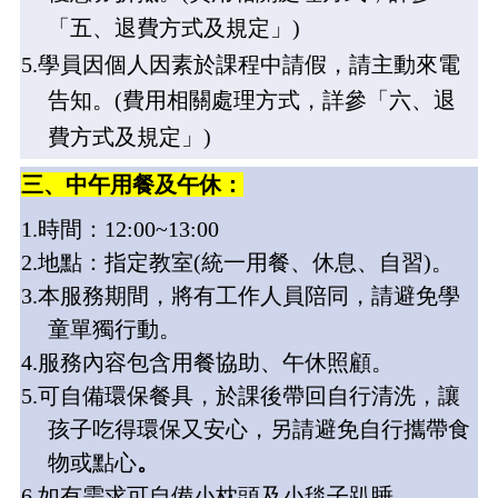
「五、退費方式及規定」
)
5.
學員
因個人因素於課程中請假，請主動來電
告知。
(
費用相關處理方式，詳參「六、退
費方式及規定」
)
三、中午用餐及午休：
1.
時間：
12:00~13:00
2.
地點：指定教室
(
統一用餐、休息、自習
)
。
3.
本服務期間，將有工作人員陪同，請避免學
童單獨行動。
4.
服務內容包含用餐協助、午休照顧
。
5.
可自備環保餐具
，於課後帶回自行清洗，讓
孩子吃得環保又安心，另請避免自行攜帶食
物或點心
。
6.
如有需求可自備小枕頭及小毯子趴睡
。