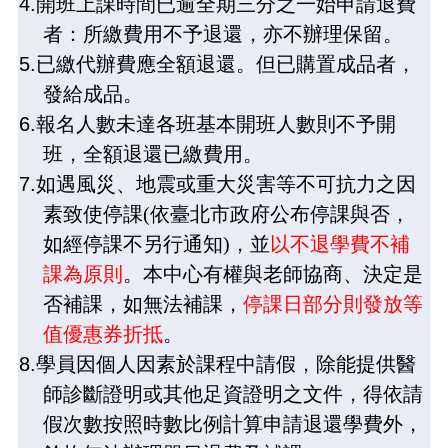
4.
開班上課時間已逾全期三分之一始申請退費
者：所繳費用不予退還，亦不辦理保留。
5.
已繳代辦費應全額退還。但已購置成品者，
發給成品。
6.
報名人數未達各班基本開班人數則不予開
班，全額退還已繳費用。
7.
如遇風災、地震或重大災害等不可抗力之因
素致使停課
(
依臺北市政府公布停課與否，
如經停課不另行通知
)
，並
以不退學費不補
課為原則
。本中心有權與老師協商、決定是
否補課，如無法補課，
停課日部分則發放等
值優惠券折抵
。
8.
學員因個人因素於課程中請假，除能提供醫
師診斷證明或其他足資證明之文件，得依請
假次數按照時數比例計算申請退還學費外，