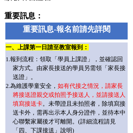
重要訊息：
重要訊息
-
報名前請先詳閱
一、上課第一日
請至教室報到
：
1.
報到流程：領取「學員上課證」，並確認回
家方式。由家長接送的學員另需領「家長接
送證」。
2.
為維護學童安全，
如有代接之情況，請家長
將接送證親交或拍照予接送人，並請接送人
填寫
接送卡
。未帶證且未拍照者，除填寫接
送卡外，需再出示本人身分證件，並待本中
心聯繫家屬後才可離開。
(
詳細流程請見
「四、下課接送」說明
)