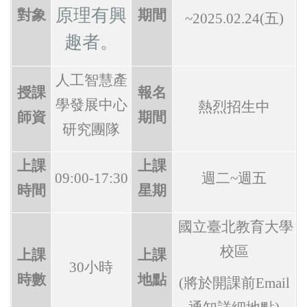
原理有興
對象
期間
~
2025.02.24(
五
)
趣者
。
人工智慧產
授課
報名
學發展中心
熱烈招生中
師資
期間
研究團隊
上課
上課
09:00-17:30
週二~週五
時間
星期
國立臺北教育大學
校區
上課
上課
30
小時
時數
地點
(
將於開課前
Email