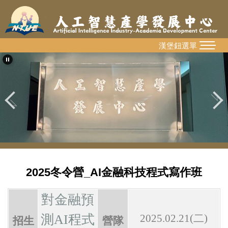
跳
到
主
要
漢堡鈕選單
MENU
內
容
區
2025冬令營_AI金融科技程式寫作班
對金融預
測AI程式
2025.02.21(
二
)
招生
營隊