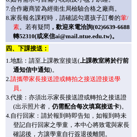
7.
合作廠商皆為經衛生局檢驗合格之廠商。
8.
家長報名課程時，請確認
勾選孩子訂餐的
葷
/
素
。若有疑問
，歡迎來電洽詢
(02)6639-6688
轉
52310(
或來信
ai@mail.ntue.edu.tw)
。
四、下課接送：
1.
地點：請至
上課教室
接送
(
上課教室將於行前
通知信中通知
)
。
2.
請攜帶家長接送證或轉拍之接送證接送學
員。
3.
代接：亦須出示家長接送證或轉拍之接送證
(
出示照片者，
仍需配合每次填寫接送卡
)
。
4.
自行回家
：請於報到時即告知，如報到時未
登記自行回家之學童，本中心將致電與家長
確認後，方讓學童自行簽退後離開。