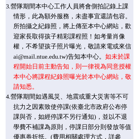
3.
營
隊期間本中心工作人員將會側拍記錄上課
情形，此為額外服務，未盡事宜還請包容。
所拍攝之紀錄照，將上傳至本中心網站，歡
迎家長取得孩子精彩課程照！如考量肖像
權，不希望孩子照片曝光，敬請來電或來信
ai@mail.ntue.edu.tw
)
告知本中心。
如未於課
程開始日前主動告知，則一律視為同意授權
本中心將課程紀錄照曝光於本中心網站，敬
請知悉
。
4.
營
隊期間如遇風災、地震或重大災害等不可
抗力之因素致使停課
(
依臺北市政府公布停
課與否，如經停課不另行通知
)
，並以不退
學費不補課為原則，停課日部分則發放等值
優惠券折抵。
(
費用相關處理方式，詳參