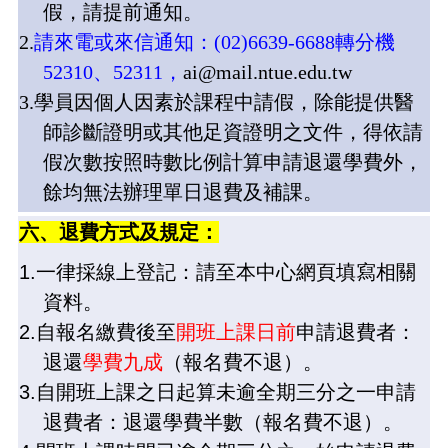
假，請提前通知。
2.
請來電或來信通知：
(02)6639-6688
轉分機
52310
、
52311
，
ai@mail.ntue.edu.tw
3.
學員因個人因素於課程中請假，除能提供醫
師診斷證明或其他足資證明之文件，得依請
假次數按照時數比例計算申請退還學費外，
餘均無法辦理單日退費及補課。
六、退費方式及規定：
1.
一律採線上登記：請至本中心網頁填寫相關
資料。
2.
自報名繳費後至
開班上課日前
申請退費者：
退還
學費九成
（報名費不退）。
3.
自開班上課之日起算未逾全期三分之一申請
退費者：退還學費半數（報名費不退）。