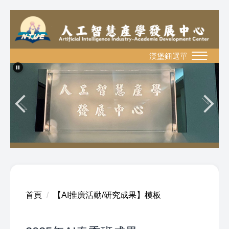
跳
到
主
漢堡鈕選單
MENU
要
內
容
區
首頁
【AI推廣活動/研究成果】模板