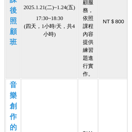
顧服
2025.1.21(二)~1.24(五)
後
務，
17:30~18:30
依照
照
NT＄800
(四天，1小時/天，共4
課程
顧
小時)
內容
班
提供
練習
題進
行實
作。
音
樂
創
作
的