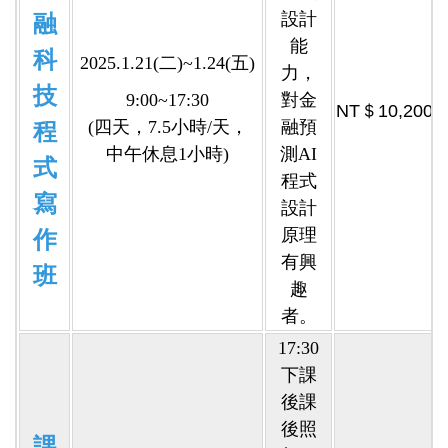
設計
融
能
科
2025.1.21(二)~1.24(五)
力，
技
9:00~17:30
對金
NT＄10,200
(四天，7.5小時/天，
融預
程
中午休息1小時)
測AI
式
程式
寫
設計
原理
作
有興
班
趣
者。
17:30
下課
後課
後照
課