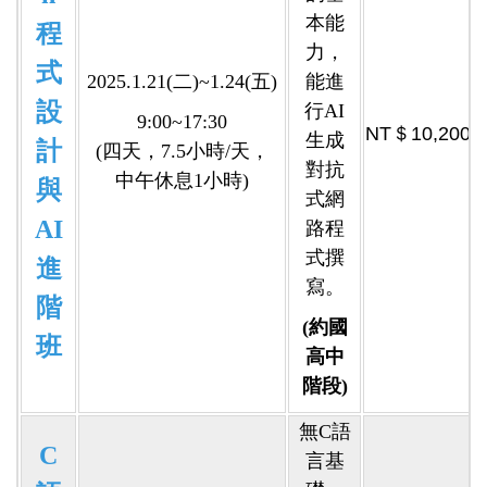
本能
程
力，
式
2025.1.21(二)~1.24(五)
能進
設
行AI
9:00~17:30
NT＄10,200
生成
計
(四天，7.5小時/天，
對抗
中午休息1小時)
與
式網
AI
路程
式撰
進
寫。
階
(約國
班
高中
階段)
無C語
C
言基