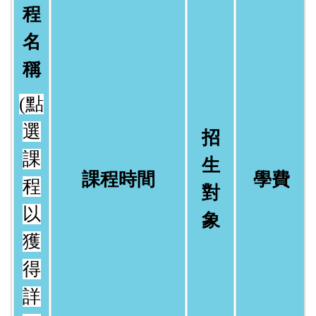
程
名
稱
(點
選
招
課
生
課程時間
學費
程
對
以
象
獲
得
詳