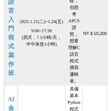
礎，
語
但想
言
考
入
APCS
2025.1.21(二)~1.24(五)
證
門
9:00~17:30
NT＄10,200
照，
程
(四天，7.5小時/天，
想要
中午休息1小時)
式
理解C
語言
寫
程式
作
撰寫
班
邏輯
者。
具備
基本
AI
Python
金
程式