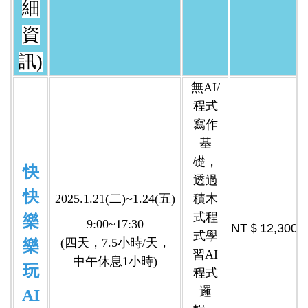
細
資
訊)
無AI/
程式
寫作
基
礎，
快
透過
快
2025.1.21(二)~1.24(五)
積木
式程
樂
9:00~17:30
NT＄
12,300
式學
(四天，7.5小時/天，
樂
習AI
中午休息1小時)
玩
程式
邏
AI