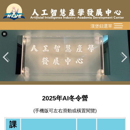
跳
到
主
要
漢堡鈕選單
MENU
內
容
區
2025年AI冬令營
(手機版可左右滑動或橫置閱覽)
課