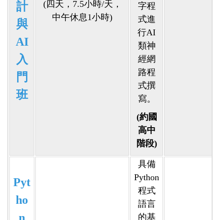
(四天，7.5小時/天，
計
字程
中午休息1小時)
式進
與
行AI
AI
類神
入
經網
路程
門
式撰
班
寫。
(約國
高中
階段)
具備
Python
Pyt
程式
ho
語言
n
的基